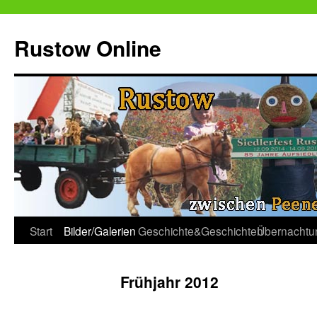
Zum
Inhalt
Rustow Online
springen
Start
Bilder/Galerien
Geschichte&Geschichten
Übernachtu
Frühjahr 2012