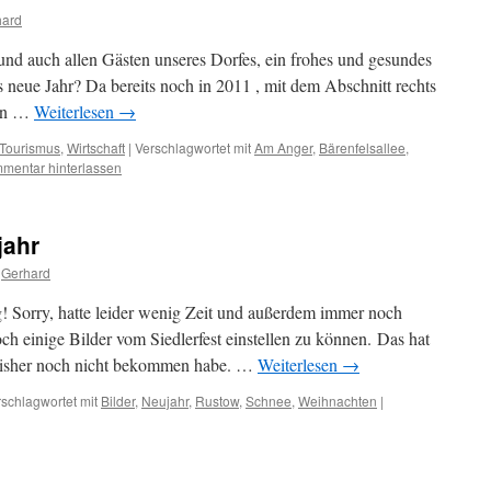
hard
nd auch allen Gästen unseres Dorfes, ein frohes und gesundes
 neue Jahr? Da bereits noch in 2011 , mit dem Abschnitt rechts
inn …
Weiterlesen
→
Tourismus
,
Wirtschaft
|
Verschlagwortet mit
Am Anger
,
Bärenfelsallee
,
mentar hinterlassen
jahr
Gerhard
ig! Sorry, hatte leider wenig Zeit und außerdem immer noch
ch einige Bilder vom Siedlerfest einstellen zu können. Das hat
e bisher noch nicht bekommen habe. …
Weiterlesen
→
schlagwortet mit
Bilder
,
Neujahr
,
Rustow
,
Schnee
,
Weihnachten
|