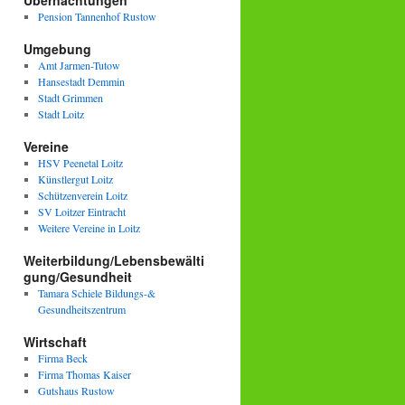
Übernachtungen
Pension Tannenhof Rustow
Umgebung
Amt Jarmen-Tutow
Hansestadt Demmin
Stadt Grimmen
Stadt Loitz
Vereine
HSV Peenetal Loitz
Künstlergut Loitz
Schützenverein Loitz
SV Loitzer Eintracht
Weitere Vereine in Loitz
Weiterbildung/Lebensbewälti
gung/Gesundheit
Tamara Schiele Bildungs-&
Gesundheitszentrum
Wirtschaft
Firma Beck
Firma Thomas Kaiser
Gutshaus Rustow