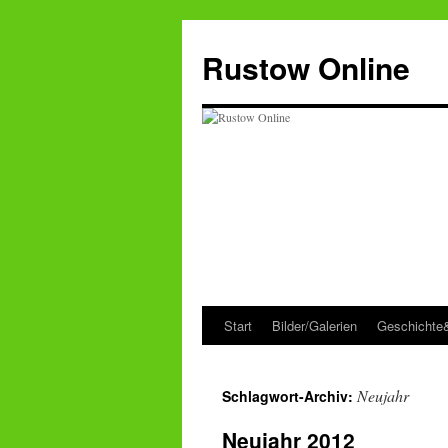
Zum
Inhalt
Rustow Online
springen
Start
Bilder/Galerien
Geschichte
Neujahr
Schlagwort-Archiv:
Neujahr 2012