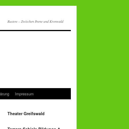
Rustow – Zwischen Peene und Kronwald
lärung
Impressum
Theater Greifswald