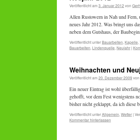
Veröffentlicht am
3. Januar 2012
von
Ger
Allen Rustowern in Nah und Fern, u
neues Jahr 2012. Was bringt uns das
neben dem Gutshaus, der Baubeg
Veröffentlicht unter
Bauarbeiten
,
Kapelle
,
Bauarbeiten
,
Lindenquelle
,
Neujahr
|
Kom
Weihnachten und Neu
Veröffentlicht am
20. Dezember 2009
von
Ein neuer Eintrag ist wohl überfäll
gehofft, vor dem Fest wenigstens no
bisher nicht geklappt, da ich dies
Veröffentlicht unter
Allgemein
,
Wetter
|
Ver
Kommentar hinterlassen