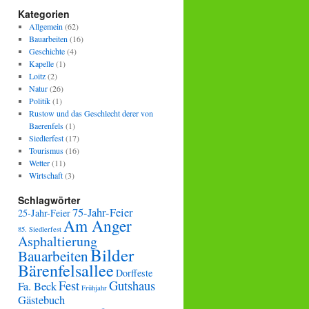
Kategorien
Allgemein
(62)
Bauarbeiten
(16)
Geschichte
(4)
Kapelle
(1)
Loitz
(2)
Natur
(26)
Politik
(1)
Rustow und das Geschlecht derer von
Baerenfels
(1)
Siedlerfest
(17)
Tourismus
(16)
Wetter
(11)
Wirtschaft
(3)
Schlagwörter
75-Jahr-Feier
25-Jahr-Feier
Am Anger
85. Siedlerfest
Asphaltierung
Bilder
Bauarbeiten
Bärenfelsallee
Dorffeste
Fest
Gutshaus
Fa. Beck
Frühjahr
Gästebuch