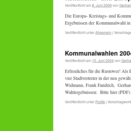
Veröffentlicht am
8. Juni 2009
von
Gerhar
Die Europa- Kreistags- und Kommun
Ergebnissen der Kommunalwahl in 
Veröffentlicht unter
Allgemein
|
Verschlagw
Kommunalwahlen 200
Veröffentlicht am
15. Juni 2004
von
Gerha
Erfreuliches für die Rustower! Al
vier Stadtvertreter in der neu gewä
Widmann, Frank Fandrich, Gerhard 
Wahlergebnissen: Bitte hier (PDF
Veröffentlicht unter
Politik
|
Verschlagworte