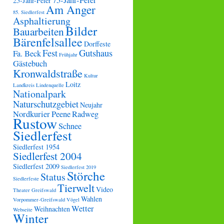
75-Jahr-Feier
25-Jahr-Feier
Am Anger
85. Siedlerfest
Asphaltierung
Bilder
Bauarbeiten
Bärenfelsallee
Dorffeste
Fest
Gutshaus
Fa. Beck
Frühjahr
Gästebuch
Kronwaldstraße
Kultur
Loitz
Landkreis
Lindenquelle
Nationalpark
Naturschutzgebiet
Neujahr
Nordkurier
Peene
Radweg
Rustow
Schnee
Siedlerfest
Siedlerfest 1954
Siedlerfest 2004
Siedlerfest 2009
Siedlerfest 2019
Störche
Status
Siedlerfeste
Tierwelt
Video
Theater Greifswald
Wahlen
Vorpommer-Greifswald
Vögel
Wetter
Weihnachten
Webseite
Winter