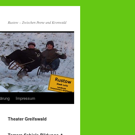
Rustow – Zwischen Peene und Kronwald
lärung
Impressum
Theater Greifswald