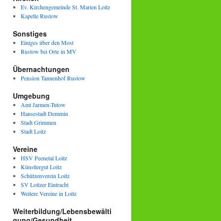
Ev. Kirchengemeinde St. Marien Loitz
Kapelle Rustow
Sonstiges
Einiges über den Most
Rustow bei Orte in MV
Übernachtungen
Pension Tannenhof Rustow
Umgebung
Amt Jarmen-Tutow
Hansestadt Demmin
Stadt Grimmen
Stadt Loitz
Vereine
HSV Peenetal Loitz
Künstlergut Loitz
Schützenverein Loitz
SV Loitzer Eintracht
Weitere Vereine in Loitz
Weiterbildung/Lebensbewälti
gung/Gesundheit