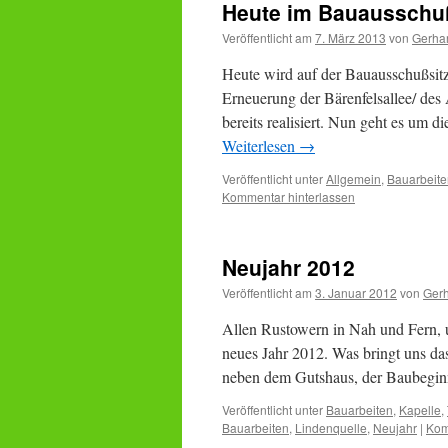
Heute im Bauausschuß
Veröffentlicht am
7. März 2013
von
Gerha
Heute wird auf der Bauausschußsit
Erneuerung der Bärenfelsallee/ des
bereits realisiert. Nun geht es um 
Weiterlesen
→
Veröffentlicht unter
Allgemein
,
Bauarbeite
Kommentar hinterlassen
Neujahr 2012
Veröffentlicht am
3. Januar 2012
von
Ger
Allen Rustowern in Nah und Fern, u
neues Jahr 2012. Was bringt uns das
neben dem Gutshaus, der Baubeg
Veröffentlicht unter
Bauarbeiten
,
Kapelle
,
Bauarbeiten
,
Lindenquelle
,
Neujahr
|
Kom