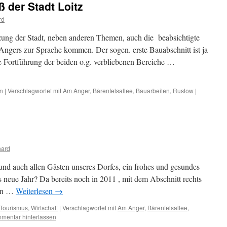
 der Stadt Loitz
rd
zung der Stadt, neben anderen Themen, auch die beabsichtigte
 Angers zur Sprache kommen. Der sogen. erste Bauabschnitt ist ja
die Fortführung der beiden o.g. verbliebenen Bereiche …
n
|
Verschlagwortet mit
Am Anger
,
Bärenfelsallee
,
Bauarbeiten
,
Rustow
|
hard
nd auch allen Gästen unseres Dorfes, ein frohes und gesundes
 neue Jahr? Da bereits noch in 2011 , mit dem Abschnitt rechts
inn …
Weiterlesen
→
Tourismus
,
Wirtschaft
|
Verschlagwortet mit
Am Anger
,
Bärenfelsallee
,
mentar hinterlassen