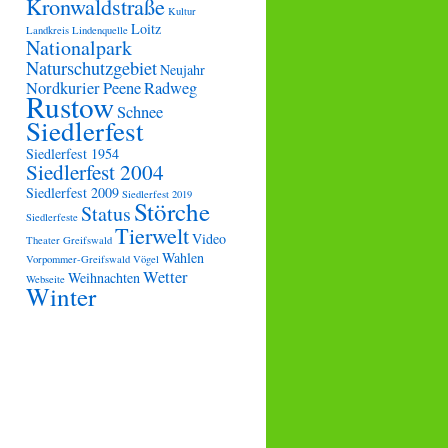
Kronwaldstraße
Kultur
Loitz
Landkreis
Lindenquelle
Nationalpark
Naturschutzgebiet
Neujahr
Nordkurier
Peene
Radweg
Rustow
Schnee
Siedlerfest
Siedlerfest 1954
Siedlerfest 2004
Siedlerfest 2009
Siedlerfest 2019
Störche
Status
Siedlerfeste
Tierwelt
Video
Theater Greifswald
Wahlen
Vorpommer-Greifswald
Vögel
Wetter
Weihnachten
Webseite
Winter