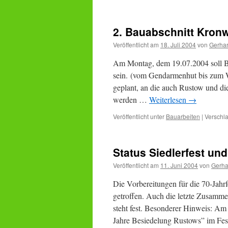
2. Bauabschnitt Kron
Veröffentlicht am
18. Juli 2004
von
Gerha
Am Montag, dem 19.07.2004 soll Ba
sein. (vom Gendarmenhut bis zum 
geplant, an die auch Rustow und d
werden …
Weiterlesen
→
Veröffentlicht unter
Bauarbeiten
|
Verschla
Status Siedlerfest un
Veröffentlicht am
11. Juni 2004
von
Gerha
Die Vorbereitungen für die 70-Jahr
getroffen. Auch die letzte Zusamm
steht fest. Besonderer Hinweis: Am
Jahre Besiedelung Rustows” im Fe