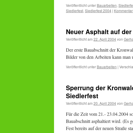
Veröffentlicht unter
Bauarbeiten
,
Siedlerfe
Siedlerfest
,
Siedlerfest 2004
|
Kommentar 
Neuer Asphalt auf der
Veröffentlicht am
22. April 2004
von
Gerh
Der erste Bauabschnitt der Kronwal
Bilder von den Arbeiten kann man 
Veröffentlicht unter
Bauarbeiten
|
Verschla
Sperrung der Kronwal
Siedlerfest
Veröffentlicht am
20. April 2004
von
Gerh
Für die Zeit vom 21.- 23.04.2004 so
Bauabschnitt asphaltiert wird. (Es
Fest bereits auf der neuen Straße s