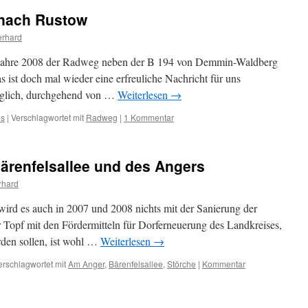
nach Rustow
rhard
im Jahre 2008 der Radweg neben der B 194 von Demmin-Waldberg
 ist doch mal wieder eine erfreuliche Nachricht für uns
öglich, durchgehend von …
Weiterlesen
→
us
|
Verschlagwortet mit
Radweg
|
1 Kommentar
ärenfelsallee und des Angers
rhard
wird es auch in 2007 und 2008 nichts mit der Sanierung der
r Topf mit den Fördermitteln für Dorferneuerung des Landkreises,
erden sollen, ist wohl …
Weiterlesen
→
erschlagwortet mit
Am Anger
,
Bärenfelsallee
,
Störche
|
Kommentar