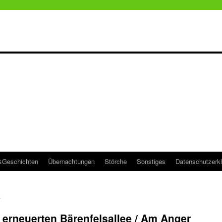
&Geschichten
Übernachtungen
Störche
Sonstiges
Datenschutzerk
n
r erneuerten Bärenfelsallee / Am Anger