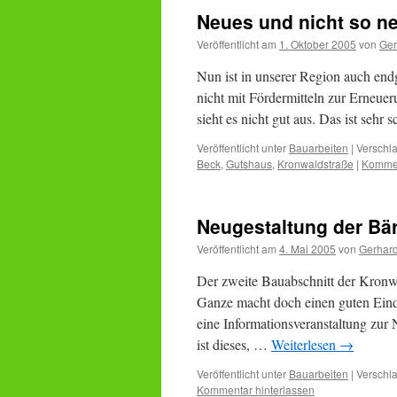
Neues und nicht so n
Veröffentlicht am
1. Oktober 2005
von
Ger
Nun ist in unserer Region auch endg
nicht mit Fördermitteln zur Erneue
sieht es nicht gut aus. Das ist sehr
Veröffentlicht unter
Bauarbeiten
|
Verschla
Beck
,
Gutshaus
,
Kronwaldstraße
|
Kommen
Neugestaltung der Bär
Veröffentlicht am
4. Mai 2005
von
Gerhar
Der zweite Bauabschnitt der Kronwa
Ganze macht doch einen guten Eind
eine Informationsveranstaltung zur N
ist dieses, …
Weiterlesen
→
Veröffentlicht unter
Bauarbeiten
|
Verschla
Kommentar hinterlassen