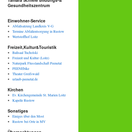
Tamara Schiele Bildungs-&
Gesundheitszentrum
Einwohner-Service
Abfallsatzung Landkreis V-G
Termine Abfallentsorgung in Rustow
Wertstoffhof Loitz
Freizeit,Kultur&Touristik
Ballsaal Tucholski
Freizeit und Kultur (Loitz)
Naturpark Flusslandschaft Peenetal
PEENEbike
Theater Greifswald
urlaub-peenetal.de
Kirchen
Ev. Kirchengemeinde St. Marien Loitz
Kapelle Rustow
Sonstiges
Einiges über den Most
Rustow bei Orte in MV