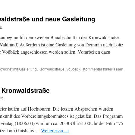
waldstraße und neue Gasleitung
rd
ubeginn für den zweiten Bauabschnitt in der Kronwaldstraße
Waldrand) Außerdem ist eine Gasleitung von Demmin nach Loitz
ie Voßbäck angeschlossen werden sollen. Vorarbeiten dazu
gwortet mit
Gasleitung
,
Kronwaldstraße
,
Voßbäck
|
Kommentar hinterlassen
d Kronwaldstraße
rd
feier laufen auf Hochtouren. Die letzten Absprachen wurden
enkunft des Vorbereitungskommitees ist gelaufen. Das Programm
 Freitag (18.06.04) wird um ca. 20.30Uhr/21.00Uhr der Film “75
stzelt am Gutshaus …
Weiterlesen
→