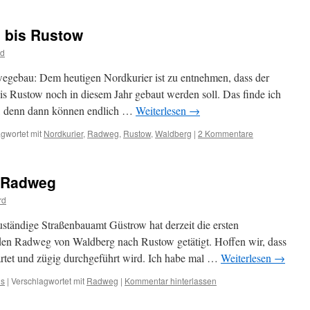
 bis Rustow
rd
wegebau: Dem heutigen Nordkurier ist zu entnehmen, dass der
Rustow noch in diesem Jahr gebaut werden soll. Das finde ich
rt, denn dann können endlich …
Weiterlesen
→
gwortet mit
Nordkurier
,
Radweg
,
Rustow
,
Waldberg
|
2 Kommentare
 Radweg
rd
tändige Straßenbauamt Güstrow hat derzeit die ersten
en Radweg von Waldberg nach Rustow getätigt. Hoffen wir, dass
rtet und zügig durchgeführt wird. Ich habe mal …
Weiterlesen
→
us
|
Verschlagwortet mit
Radweg
|
Kommentar hinterlassen