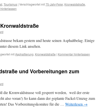
st
,
Tourismus
|
Verschlagwortet mit
75-Jahr-Feier
,
Kronwaldstraße
,
hinterlassen
 Kronwaldstraße
ard
dstrasse bekam gestern und heute seinen Asphaltbelag. Einige
unter diesem Link ansehen.
gwortet mit
Asphaltierung
,
Kronwaldstraße
|
Kommentar hinterlassen
dstraße und Vorbereitungen zum
ard
ll die Kronwaldstrasse voll gesperrt werden, weil der erste
 geht also voran!) So kann dann der geplante Fackel-Umzug zum
tarten! Das Vorbereitungskomitee für die …
Weiterlesen
→