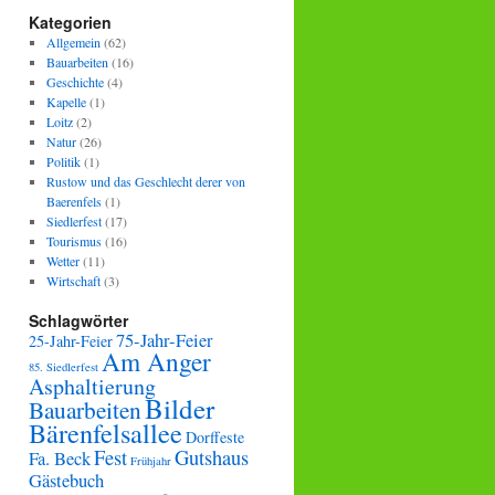
Kategorien
Allgemein
(62)
Bauarbeiten
(16)
Geschichte
(4)
Kapelle
(1)
Loitz
(2)
Natur
(26)
Politik
(1)
Rustow und das Geschlecht derer von
Baerenfels
(1)
Siedlerfest
(17)
Tourismus
(16)
Wetter
(11)
Wirtschaft
(3)
Schlagwörter
75-Jahr-Feier
25-Jahr-Feier
Am Anger
85. Siedlerfest
Asphaltierung
Bilder
Bauarbeiten
Bärenfelsallee
Dorffeste
Fest
Gutshaus
Fa. Beck
Frühjahr
Gästebuch