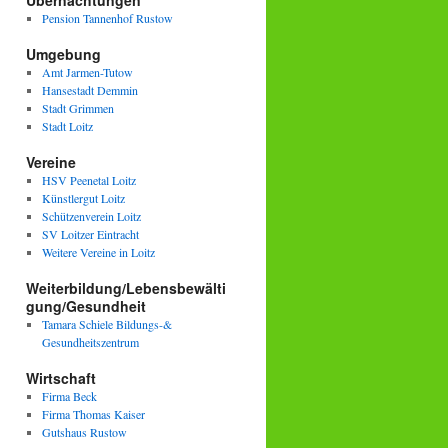
Übernachtungen
Pension Tannenhof Rustow
Umgebung
Amt Jarmen-Tutow
Hansestadt Demmin
Stadt Grimmen
Stadt Loitz
Vereine
HSV Peenetal Loitz
Künstlergut Loitz
Schützenverein Loitz
SV Loitzer Eintracht
Weitere Vereine in Loitz
Weiterbildung/Lebensbewälti
gung/Gesundheit
Tamara Schiele Bildungs-&
Gesundheitszentrum
Wirtschaft
Firma Beck
Firma Thomas Kaiser
Gutshaus Rustow