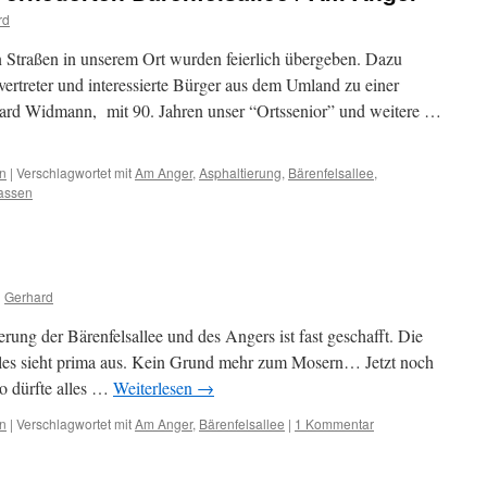
rd
n Straßen in unserem Ort wurden feierlich übergeben. Dazu
ertreter und interessierte Bürger aus dem Umland zu einer
hard Widmann, mit 90. Jahren unser “Ortssenior” und weitere …
n
|
Verschlagwortet mit
Am Anger
,
Asphaltierung
,
Bärenfelsallee
,
assen
n
Gerhard
uerung der Bärenfelsallee und des Angers ist fast geschafft. Die
lles sieht prima aus. Kein Grund mehr zum Mosern… Jetzt noch
o dürfte alles …
Weiterlesen
→
n
|
Verschlagwortet mit
Am Anger
,
Bärenfelsallee
|
1 Kommentar