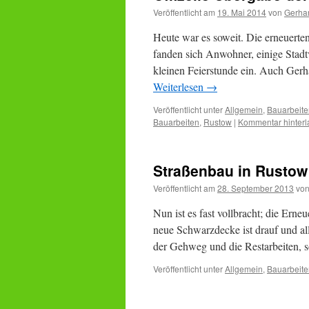
Veröffentlicht am
19. Mai 2014
von
Gerha
Heute war es soweit. Die erneuerte
fanden sich Anwohner, einige Stadtv
kleinen Feierstunde ein. Auch Ger
Weiterlesen
→
Veröffentlicht unter
Allgemein
,
Bauarbeite
Bauarbeiten
,
Rustow
|
Kommentar hinterl
Straßenbau in Rustow
Veröffentlicht am
28. September 2013
vo
Nun ist es fast vollbracht; die Erne
neue Schwarzdecke ist drauf und a
der Gehweg und die Restarbeiten, s
Veröffentlicht unter
Allgemein
,
Bauarbeite