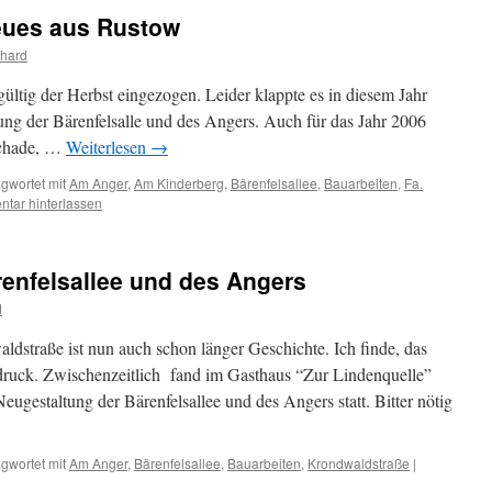
eues aus Rustow
hard
ültig der Herbst eingezogen. Leider klappte es in diesem Jahr
rung der Bärenfelsalle und des Angers. Auch für das Jahr 2006
 schade, …
Weiterlesen
→
gwortet mit
Am Anger
,
Am Kinderberg
,
Bärenfelsallee
,
Bauarbeiten
,
Fa.
tar hinterlassen
enfelsallee und des Angers
d
ldstraße ist nun auch schon länger Geschichte. Ich finde, das
ruck. Zwischenzeitlich fand im Gasthaus “Zur Lindenquelle”
eugestaltung der Bärenfelsallee und des Angers statt. Bitter nötig
gwortet mit
Am Anger
,
Bärenfelsallee
,
Bauarbeiten
,
Krondwaldstraße
|