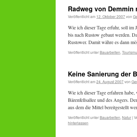
Radweg von Demmin 
Veröffentlicht am
12. Oktober 2007
von
Ge
Wie ich dieser Tage erfuhr, soll 
bis nach Rustow gebaut werden. Das
Rustower. Damit währe es dann m
Veröffentlicht unter
Bauarbeiten
,
Tourism
Keine Sanierung der B
Veröffentlicht am
24. August 2007
von
Ge
Wie ich dieser Tage erfahren habe, 
Bärenfellsallee und des Angers. De
aus dem die Mittel bereitgestellt w
Veröffentlicht unter
Bauarbeiten
,
Natur
|
V
hinterlassen