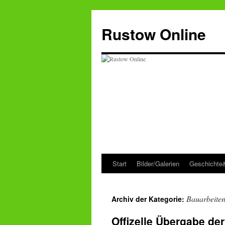
Zum
Inhalt
Rustow Online
springen
Start
Bilder/Galerien
Geschichte
Bauarbeite
Archiv der Kategorie:
Offizelle Übergabe de