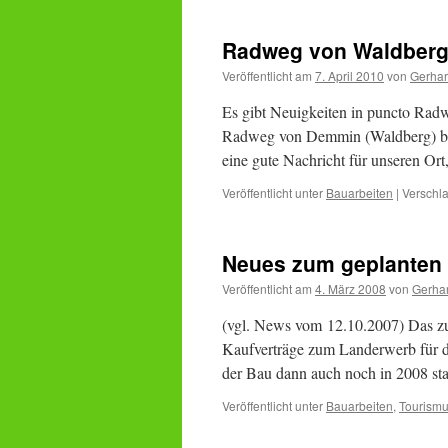
Radweg von Waldberg
Veröffentlicht am
7. April 2010
von
Gerha
Es gibt Neuigkeiten in puncto Rad
Radweg von Demmin (Waldberg) bis 
eine gute Nachricht für unseren O
Veröffentlicht unter
Bauarbeiten
|
Verschla
Neues zum geplanten
Veröffentlicht am
4. März 2008
von
Gerha
(vgl. News vom 12.10.2007) Das zus
Kaufverträge zum Landerwerb für d
der Bau dann auch noch in 2008 sta
Veröffentlicht unter
Bauarbeiten
,
Tourism