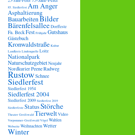
75-Jahr-Feier
25-Jahr-Feier
Am Anger
85. Siedlerfest
Asphaltierung
Bilder
Bauarbeiten
Bärenfelsallee
Dorffeste
Fest
Gutshaus
Fa. Beck
Frühjahr
Gästebuch
Kronwaldstraße
Kultur
Loitz
Landkreis
Lindenquelle
Nationalpark
Naturschutzgebiet
Neujahr
Nordkurier
Peene
Radweg
Rustow
Schnee
Siedlerfest
Siedlerfest 1954
Siedlerfest 2004
Siedlerfest 2009
Siedlerfest 2019
Störche
Status
Siedlerfeste
Tierwelt
Video
Theater Greifswald
Wahlen
Vorpommer-Greifswald
Vögel
Wetter
Weihnachten
Webseite
Winter