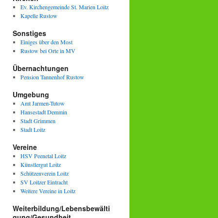
Ev. Kirchengemeinde St. Marien Loitz
Kapelle Rustow
Sonstiges
Einiges über den Most
Rustow bei Orte in MV
Übernachtungen
Pension Tannenhof Rustow
Umgebung
Amt Jarmen-Tutow
Hansestadt Demmin
Stadt Grimmen
Stadt Loitz
Vereine
HSV Peenetal Loitz
Künstlergut Loitz
Schützenverein Loitz
SV Loitzer Eintracht
Weitere Vereine in Loitz
Weiterbildung/Lebensbewälti
gung/Gesundheit