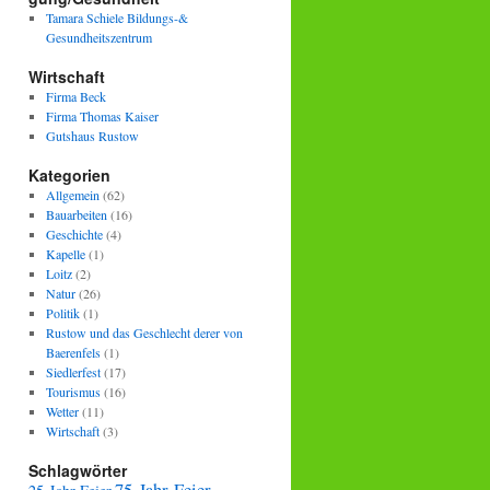
Tamara Schiele Bildungs-&
Gesundheitszentrum
Wirtschaft
Firma Beck
Firma Thomas Kaiser
Gutshaus Rustow
Kategorien
Allgemein
(62)
Bauarbeiten
(16)
Geschichte
(4)
Kapelle
(1)
Loitz
(2)
Natur
(26)
Politik
(1)
Rustow und das Geschlecht derer von
Baerenfels
(1)
Siedlerfest
(17)
Tourismus
(16)
Wetter
(11)
Wirtschaft
(3)
Schlagwörter