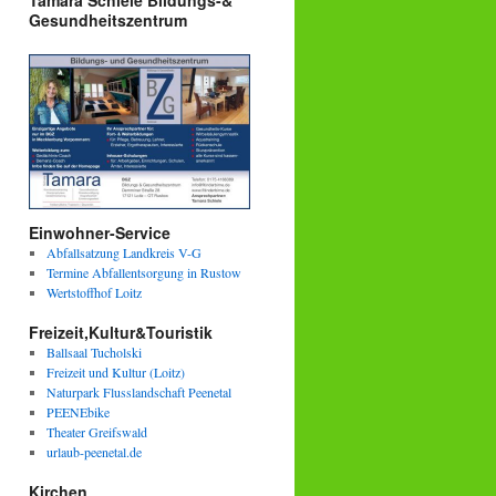
Tamara Schiele Bildungs-&
Gesundheitszentrum
Einwohner-Service
Abfallsatzung Landkreis V-G
Termine Abfallentsorgung in Rustow
Wertstoffhof Loitz
Freizeit,Kultur&Touristik
Ballsaal Tucholski
Freizeit und Kultur (Loitz)
Naturpark Flusslandschaft Peenetal
PEENEbike
Theater Greifswald
urlaub-peenetal.de
Kirchen