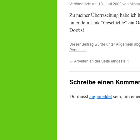
Veröffentlicht am
13. Juni 2002
von
Micha
Zu meiner Überraschung habe ich he
unter dem Link “Geschichte” ein Ge
Dorfes!
Dieser Beitrag wurde unter
Allgemein
abg
Permalink
.
←
Arbeiten an der Seite eingestellt
Schreibe einen Kommen
Du musst
angemeldet
sein, um ein