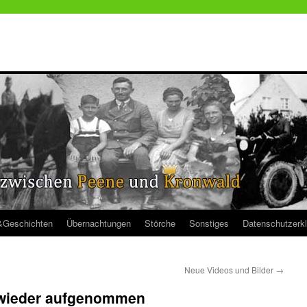
&Geschichten
Übernachtungen
Störche
Sonstiges
Datenschutzerk
Neue Videos und Bilder
→
e wieder aufgenommen