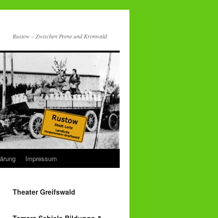
Rustow – Zwischen Peene und Kronwald
lärung
Impressum
Theater Greifswald