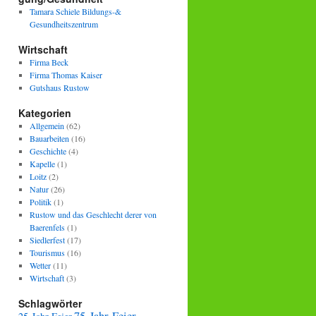
Tamara Schiele Bildungs-&
Gesundheitszentrum
Wirtschaft
Firma Beck
Firma Thomas Kaiser
Gutshaus Rustow
Kategorien
Allgemein
(62)
Bauarbeiten
(16)
Geschichte
(4)
Kapelle
(1)
Loitz
(2)
Natur
(26)
Politik
(1)
Rustow und das Geschlecht derer von
Baerenfels
(1)
Siedlerfest
(17)
Tourismus
(16)
Wetter
(11)
Wirtschaft
(3)
Schlagwörter