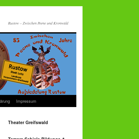
Rustow – Zwischen Peene und Kronwald
lärung
Impressum
Theater Greifswald