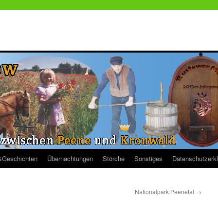
&Geschichten
Übernachtungen
Störche
Sonstiges
Datenschutzerk
Nationalpark Peenetal
→