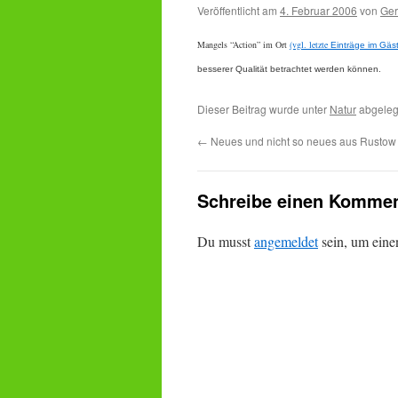
Veröffentlicht am
4. Februar 2006
von
Ger
Mangels “Action” im Ort
(vgl. letzte
Einträge im Gäs
besserer Qualität betrachtet werden können.
Dieser Beitrag wurde unter
Natur
abgeleg
←
Neues und nicht so neues aus Rustow
Schreibe einen Kommen
Du musst
angemeldet
sein, um ein