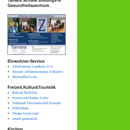
Tamara Schiele Bildungs-&
Gesundheitszentrum
Einwohner-Service
Abfallsatzung Landkreis V-G
Termine Abfallentsorgung in Rustow
Wertstoffhof Loitz
Freizeit,Kultur&Touristik
Ballsaal Tucholski
Freizeit und Kultur (Loitz)
Naturpark Flusslandschaft Peenetal
PEENEbike
Theater Greifswald
urlaub-peenetal.de
Kirchen