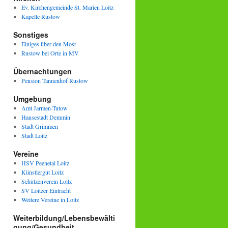
Ev. Kirchengemeinde St. Marien Loitz
Kapelle Rustow
Sonstiges
Einiges über den Most
Rustow bei Orte in MV
Übernachtungen
Pension Tannenhof Rustow
Umgebung
Amt Jarmen-Tutow
Hansestadt Demmin
Stadt Grimmen
Stadt Loitz
Vereine
HSV Peenetal Loitz
Künstlergut Loitz
Schützenverein Loitz
SV Loitzer Eintracht
Weitere Vereine in Loitz
Weiterbildung/Lebensbewälti
gung/Gesundheit