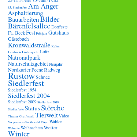
75-Jahr-Feier
25-Jahr-Feier
Am Anger
85. Siedlerfest
Asphaltierung
Bilder
Bauarbeiten
Bärenfelsallee
Dorffeste
Fest
Gutshaus
Fa. Beck
Frühjahr
Gästebuch
Kronwaldstraße
Kultur
Loitz
Landkreis
Lindenquelle
Nationalpark
Naturschutzgebiet
Neujahr
Nordkurier
Peene
Radweg
Rustow
Schnee
Siedlerfest
Siedlerfest 1954
Siedlerfest 2004
Siedlerfest 2009
Siedlerfest 2019
Störche
Status
Siedlerfeste
Tierwelt
Video
Theater Greifswald
Wahlen
Vorpommer-Greifswald
Vögel
Wetter
Weihnachten
Webseite
Winter