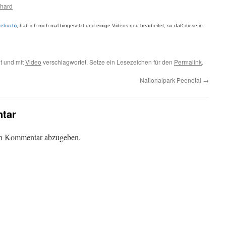
hard
tebuch)
,
hab ich mich mal hingesetzt und einige Videos neu bearbeitet, so daß diese in
t und mit
Video
verschlagwortet. Setze ein Lesezeichen für den
Permalink
.
Nationalpark Peenetal
→
tar
en Kommentar abzugeben.