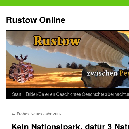
Zum
Inhalt
Rustow Online
springen
Start
Bilder/Galerien
Geschichte&Geschichten
Übernachtu
←
Frohes Neues Jahr 2007
Kein Nationalpark, dafür 3 Na