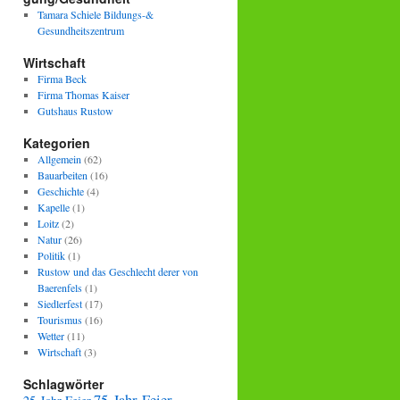
Tamara Schiele Bildungs-&
Gesundheitszentrum
Wirtschaft
Firma Beck
Firma Thomas Kaiser
Gutshaus Rustow
Kategorien
Allgemein
(62)
Bauarbeiten
(16)
Geschichte
(4)
Kapelle
(1)
Loitz
(2)
Natur
(26)
Politik
(1)
Rustow und das Geschlecht derer von
Baerenfels
(1)
Siedlerfest
(17)
Tourismus
(16)
Wetter
(11)
Wirtschaft
(3)
Schlagwörter