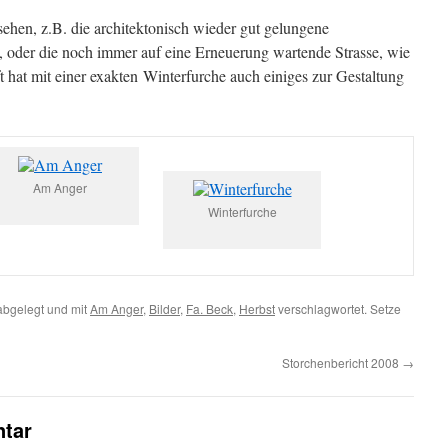
ehen, z.B. die architektonisch wieder gut gelungene
, oder die noch immer auf eine Erneuerung wartende Strasse, wie
hat mit einer exakten Winterfurche auch einiges zur Gestaltung
Am Anger
Winterfurche
bgelegt und mit
Am Anger
,
Bilder
,
Fa. Beck
,
Herbst
verschlagwortet. Setze
Storchenbericht 2008
→
tar