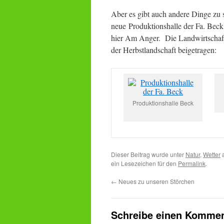
Aber es gibt auch andere Dinge zu s
neue Produktionshalle der Fa. Beck
hier Am Anger. Die Landwirtschaft 
der Herbstlandschaft beigetragen:
Produktionshalle Beck
Dieser Beitrag wurde unter
Natur
,
Wetter
a
ein Lesezeichen für den
Permalink
.
←
Neues zu unseren Störchen
Schreibe einen Kommen