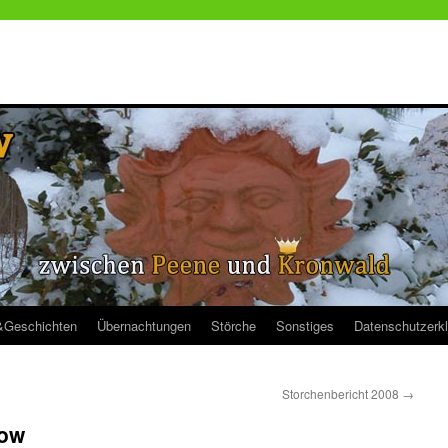
&Geschichten
Übernachtungen
Störche
Sonstiges
Datenschutzerk
Storchenbericht 2008
→
tow