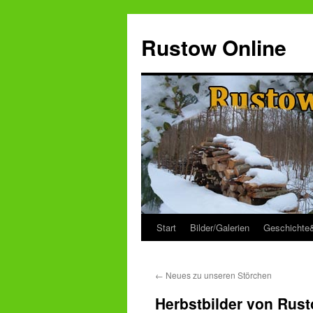
Zum
Inhalt
Rustow Online
springen
Start
Bilder/Galerien
Geschichte
←
Neues zu unseren Störchen
Herbstbilder von Rus