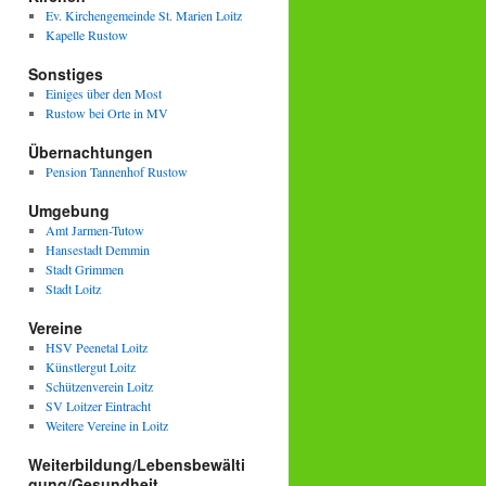
Ev. Kirchengemeinde St. Marien Loitz
Kapelle Rustow
Sonstiges
Einiges über den Most
Rustow bei Orte in MV
Übernachtungen
Pension Tannenhof Rustow
Umgebung
Amt Jarmen-Tutow
Hansestadt Demmin
Stadt Grimmen
Stadt Loitz
Vereine
HSV Peenetal Loitz
Künstlergut Loitz
Schützenverein Loitz
SV Loitzer Eintracht
Weitere Vereine in Loitz
Weiterbildung/Lebensbewälti
gung/Gesundheit