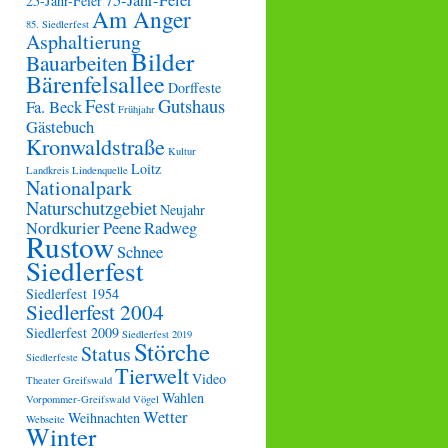
75-Jahr-Feier
25-Jahr-Feier
Am Anger
85. Siedlerfest
Asphaltierung
Bilder
Bauarbeiten
Bärenfelsallee
Dorffeste
Fest
Gutshaus
Fa. Beck
Frühjahr
Gästebuch
Kronwaldstraße
Kultur
Loitz
Landkreis
Lindenquelle
Nationalpark
Naturschutzgebiet
Neujahr
Nordkurier
Peene
Radweg
Rustow
Schnee
Siedlerfest
Siedlerfest 1954
Siedlerfest 2004
Siedlerfest 2009
Siedlerfest 2019
Störche
Status
Siedlerfeste
Tierwelt
Video
Theater Greifswald
Wahlen
Vorpommer-Greifswald
Vögel
Wetter
Weihnachten
Webseite
Winter