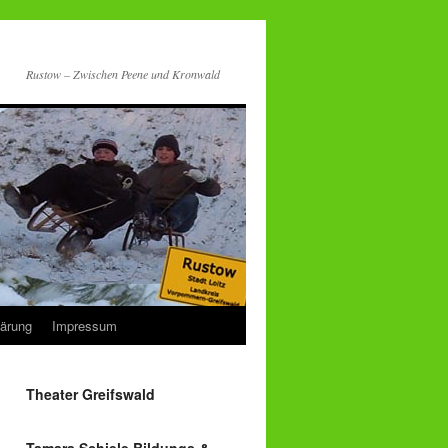
Rustow – Zwischen Peene und Kronwald
lärung
Impressum
Theater Greifswald