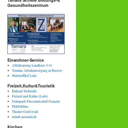
Tamara Schiele Bildungs-&
Gesundheitszentrum
Einwohner-Service
Abfallsatzung Landkreis V-G
Termine Abfallentsorgung in Rustow
Wertstoffhof Loitz
Freizeit,Kultur&Touristik
Ballsaal Tucholski
Freizeit und Kultur (Loitz)
Naturpark Flusslandschaft Peenetal
PEENEbike
Theater Greifswald
urlaub-peenetal.de
Kirchen