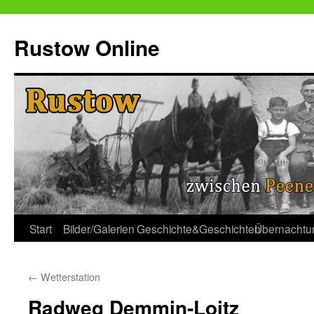
Zum
Inhalt
Rustow Online
springen
Start
Bilder/Galerien
Geschichte&Geschichten
Übernachtu
←
Wetterstation
Radweg Demmin-Loitz