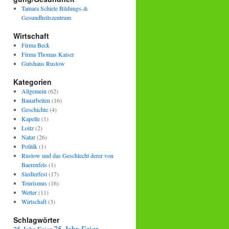
Tamara Schiele Bildungs-&
Gesundheitszentrum
Wirtschaft
Firma Beck
Firma Thomas Kaiser
Gutshaus Rustow
Kategorien
Allgemein
(62)
Bauarbeiten
(16)
Geschichte
(4)
Kapelle
(1)
Loitz
(2)
Natur
(26)
Politik
(1)
Rustow und das Geschlecht derer von
Baerenfels
(1)
Siedlerfest
(17)
Tourismus
(16)
Wetter
(11)
Wirtschaft
(3)
Schlagwörter