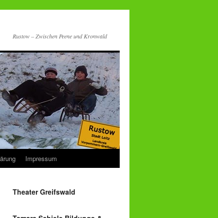
Rustow – Zwischen Peene und Kronwald
lärung
Impressum
Theater Greifswald