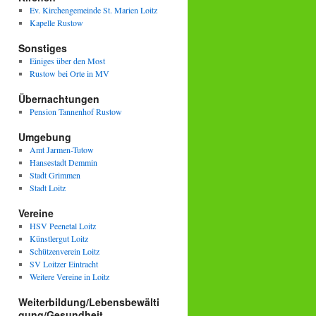
Ev. Kirchengemeinde St. Marien Loitz
Kapelle Rustow
Sonstiges
Einiges über den Most
Rustow bei Orte in MV
Übernachtungen
Pension Tannenhof Rustow
Umgebung
Amt Jarmen-Tutow
Hansestadt Demmin
Stadt Grimmen
Stadt Loitz
Vereine
HSV Peenetal Loitz
Künstlergut Loitz
Schützenverein Loitz
SV Loitzer Eintracht
Weitere Vereine in Loitz
Weiterbildung/Lebensbewälti
gung/Gesundheit