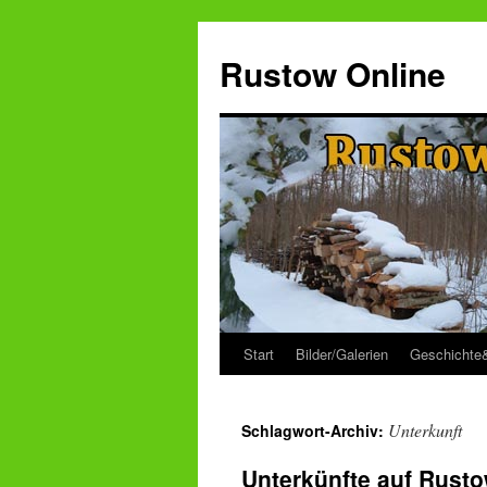
Zum
Inhalt
Rustow Online
springen
Start
Bilder/Galerien
Geschichte
Unterkunft
Schlagwort-Archiv:
Unterkünfte auf Rusto