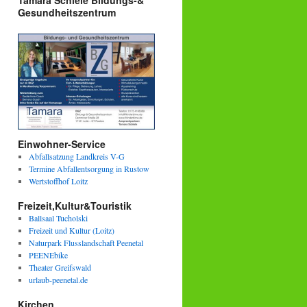
Tamara Schiele Bildungs-&
Gesundheitszentrum
Einwohner-Service
Abfallsatzung Landkreis V-G
Termine Abfallentsorgung in Rustow
Wertstoffhof Loitz
Freizeit,Kultur&Touristik
Ballsaal Tucholski
Freizeit und Kultur (Loitz)
Naturpark Flusslandschaft Peenetal
PEENEbike
Theater Greifswald
urlaub-peenetal.de
Kirchen