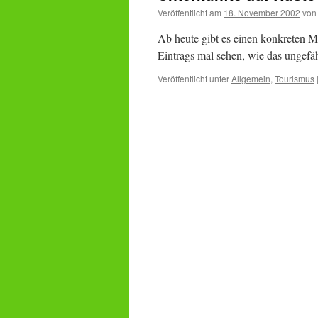
Veröffentlicht am
18. November 2002
von
Ab heute gibt es einen konkreten Mu
Eintrags mal sehen, wie das ungefä
Veröffentlicht unter
Allgemein
,
Tourismus