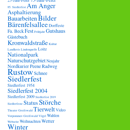
75-Jahr-Feier
25-Jahr-Feier
Am Anger
85. Siedlerfest
Asphaltierung
Bilder
Bauarbeiten
Bärenfelsallee
Dorffeste
Fest
Gutshaus
Fa. Beck
Frühjahr
Gästebuch
Kronwaldstraße
Kultur
Loitz
Landkreis
Lindenquelle
Nationalpark
Naturschutzgebiet
Neujahr
Nordkurier
Peene
Radweg
Rustow
Schnee
Siedlerfest
Siedlerfest 1954
Siedlerfest 2004
Siedlerfest 2009
Siedlerfest 2019
Störche
Status
Siedlerfeste
Tierwelt
Video
Theater Greifswald
Wahlen
Vorpommer-Greifswald
Vögel
Wetter
Weihnachten
Webseite
Winter